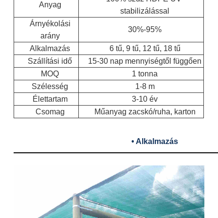
Anyag
stabilizálással
Árnyékolási
30%-95%
arány
Alkalmazás
6 tű, 9 tű, 12 tű, 18 tű
Szállítási idő
15-30 nap mennyiségtől függően
MOQ
1 tonna
Szélesség
1-8 m
Élettartam
3-10 év
Csomag
Műanyag zacskó/ruha, karton
• Alkalmazás