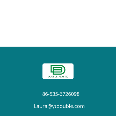
+86-535-6726098
Laura@ytdouble.com