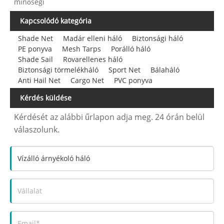
minőségi
Kapcsolódó kategória
Shade Net
Madár elleni háló
Biztonsági háló
PE ponyva
Mesh Tarps
Porálló háló
Shade Sail
Rovarellenes háló
Biztonsági törmelékháló
Sport Net
Bálaháló
Anti Hail Net
Cargo Net
PVC ponyva
Kérdés küldése
Kérdését az alábbi űrlapon adja meg. 24 órán belül
válaszolunk.