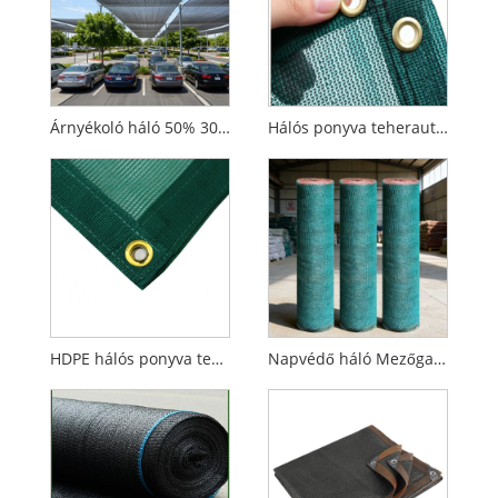
Árnyékoló háló 50% 30% 40% Pe Újrahasznosított Zöld Fehér Fekete Nap árnyékoló hálók
Hálós ponyva teherautó utánfutóhoz fekete UV-kezelt behúzható oldalsó napellenző védőernyő Erkély hálós ponyva
HDPE hálós ponyva teherautó-takaró kültéri szélálló ernyő gyűrűkkel a parkoló utánfutó halastóhoz
Napvédő háló Mezőgazdasági üvegház óvoda Kerti ernyő Ruha árnyékoló háló