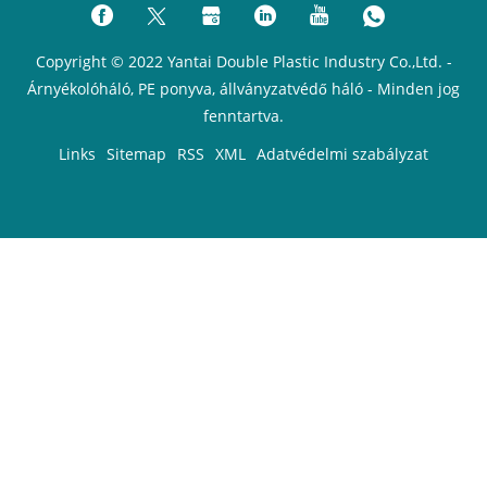
Copyright © 2022 Yantai Double Plastic Industry Co.,Ltd. -
Árnyékolóháló, PE ponyva, állványzatvédő háló - Minden jog
fenntartva.
Links
Sitemap
RSS
XML
Adatvédelmi szabályzat