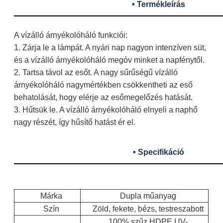
• Termékleírás
A vízálló árnyékolóháló funkciói:
1. Zárja le a lámpát. A nyári nap nagyon intenzíven süt,
és a vízálló árnyékolóháló megóv minket a napfénytől.
2. Tartsa távol az esőt. A nagy sűrűségű vízálló
árnyékolóháló nagymértékben csökkentheti az eső
behatolását, hogy elérje az esőmegelőzés hatását.
3. Hűtsük le. A vízálló árnyékolóháló elnyeli a naphő
nagy részét, így hűsítő hatást ér el.
• Specifikáció
Márka
Dupla műanyag
Szín
Zöld, fekete, bézs, testreszabott
100% szűz HDPE UV-