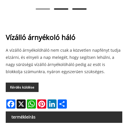
Vízálló árnyékoló háló
A vízálló árnyékolóháló nem csak a közvetlen napfényt tudja
elzárni, és elnyeli a nap melegét, hogy segítsen lehűlni, a
nagy sűrűségű vízálló árnyékolóháló pedig az esőt is
blokkolja számunkra, nyáron egyszerűen szükséges.
Kérdés küldése
Facebook
X
WhatsApp
Pinterest
LinkedIn
Share
termékleírás