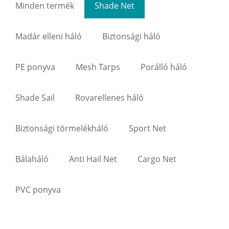
Minden termék
Shade Net
Madár elleni háló
Biztonsági háló
PE ponyva
Mesh Tarps
Porálló háló
Shade Sail
Rovarellenes háló
Biztonsági törmelékháló
Sport Net
Bálaháló
Anti Hail Net
Cargo Net
PVC ponyva