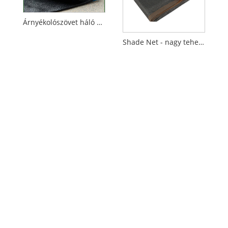
Árnyékolószövet háló mezőgazdasághoz
Shade Net - nagy teherbírású UV-álló kertvédelem