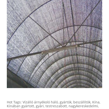
Hot Tags: Vízálló árnyékoló háló, gyártók, beszállítók, Kína,
Kínában gyártott, gyári, testreszabott, nagykereskedelmi,