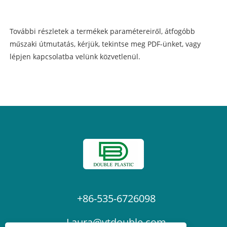
További részletek a termékek paramétereiről, átfogóbb
műszaki útmutatás, kérjük, tekintse meg PDF-ünket, vagy
lépjen kapcsolatba velünk közvetlenül.
+86-535-6726098
Laura@ytdouble.com