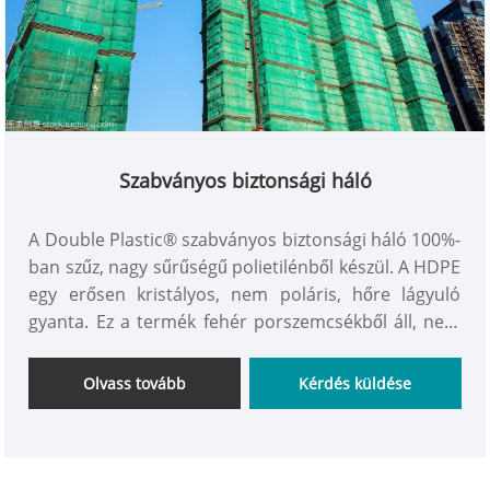
Szabványos biztonsági háló
A Double Plastic® szabványos biztonsági háló 100%-
ban szűz, nagy sűrűségű polietilénből készül. A HDPE
egy erősen kristályos, nem poláris, hőre lágyuló
gyanta. Ez a termék fehér porszemcsékből áll, nem
mérgező és íztelen. Jó hő- és hidegállósággal, jó
kémiai stabilitással rendelkezik, de nagy
Olvass tovább
Kérdés küldése
merevséggel és szívóssággal, jó mechanikai
szilárdsággal is rendelkezik.