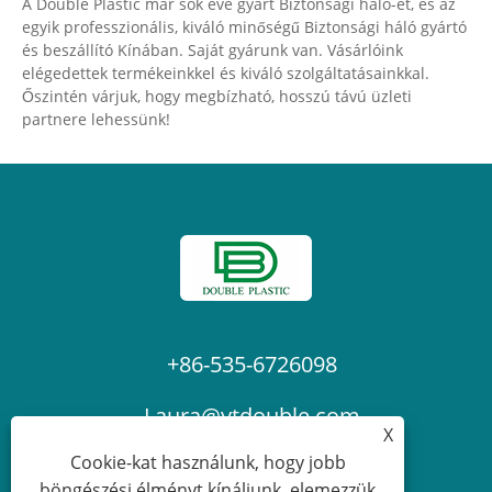
A Double Plastic már sok éve gyárt Biztonsági háló-et, és az
egyik professzionális, kiváló minőségű Biztonsági háló gyártó
és beszállító Kínában. Saját gyárunk van. Vásárlóink ​​
elégedettek termékeinkkel és kiváló szolgáltatásainkkal.
Őszintén várjuk, hogy megbízható, hosszú távú üzleti
partnere lehessünk!
+86-535-6726098
Laura@ytdouble.com
X
Cookie-kat használunk, hogy jobb
böngészési élményt kínáljunk, elemezzük