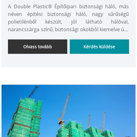
A Double Plastic® Építőipari biztonsági háló, más
néven építési biztonsági háló, nagy sűrűségű
polietilénből készült, jól látható hálóval,
narancssárga színű, biztonsági okokból kiemelve út-,
ásatási és építési munkák során. Arra használják,
hogy felhívják a gyalogosok és a járművezetők
Olvass tovább
Kérdés küldése
figyelmét a közlekedési balesetek, az úttorlódások és
a sérülések elkerülésére.