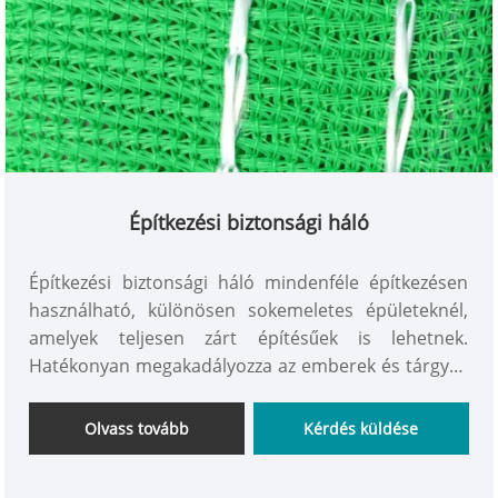
Építkezési biztonsági háló
Építkezési biztonsági háló mindenféle építkezésen
használható, különösen sokemeletes épületeknél,
amelyek teljesen zárt építésűek is lehetnek.
Hatékonyan megakadályozza az emberek és tárgyak
leesését, megakadályozza a hegesztési szikrák
okozta tüzeket, csökkenti a zaj- és porszennyezést,
Olvass tovább
Kérdés küldése
megvalósítja a civilizált építkezést, védi a környezetet
és szépíti a várost.