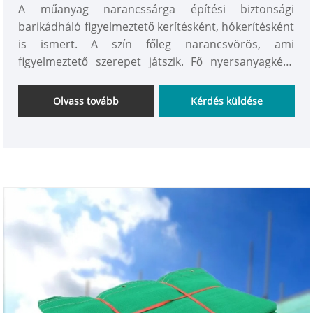
A műanyag narancssárga építési biztonsági
barikádháló figyelmeztető kerítésként, hókerítésként
is ismert. A szín főleg narancsvörös, ami
figyelmeztető szerepet játszik. Fő nyersanyagként
polietilén, adalékanyag (UV) és lágyított.
Olvass tovább
Kérdés küldése