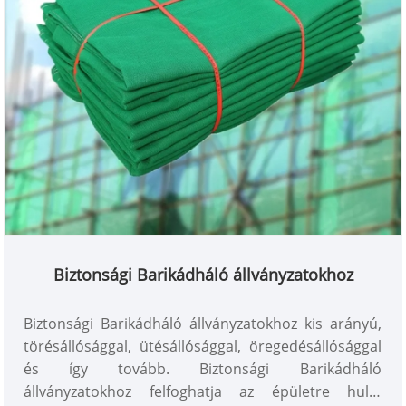
Biztonsági Barikádháló állványzatokhoz
Biztonsági Barikádháló állványzatokhoz kis arányú,
törésállósággal, ütésállósággal, öregedésállósággal
és így tovább. Biztonsági Barikádháló
állványzatokhoz felfoghatja az épületre hulló