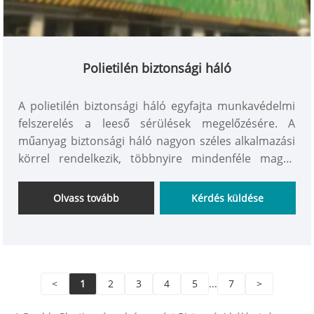
Polietilén biztonsági háló
A polietilén biztonsági háló egyfajta munkavédelmi
felszerelés a leeső sérülések megelőzésére. A
műanyag biztonsági háló nagyon széles alkalmazási
körrel rendelkezik, többnyire mindenféle magas
munkában használatos. Magas működésű eső rejtett
veszély, gyakran előfordul a polc, tető, ablak, függő,
Olvass tovább
Kérdés küldése
mély gödör, mély vályú és így tovább. A biztonsági
háló termékek nagy szilárdságúak, könnyen
szerelhetők, öregedésgátlóak, ütésállóak és
korrózióállóak.
<
1
2
3
4
5
...
7
>