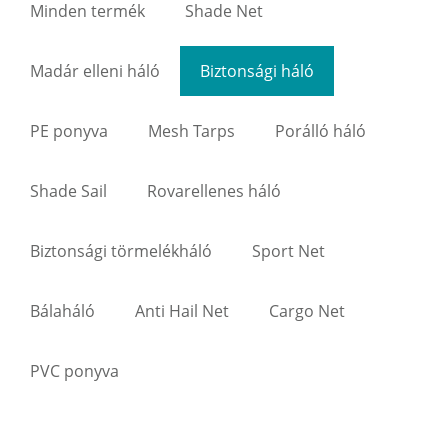
Minden termék
Shade Net
Madár elleni háló
Biztonsági háló
PE ponyva
Mesh Tarps
Porálló háló
Shade Sail
Rovarellenes háló
Biztonsági törmelékháló
Sport Net
Bálaháló
Anti Hail Net
Cargo Net
PVC ponyva