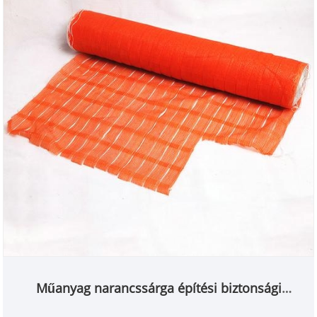
Műanyag narancssárga építési biztonsági
barikádháló