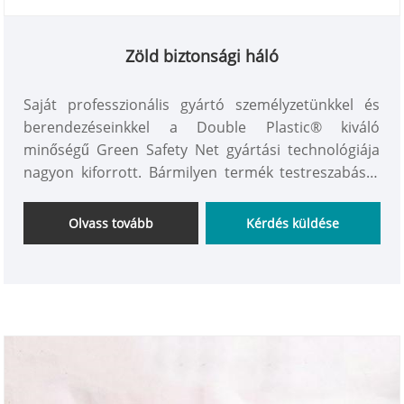
Zöld biztonsági háló
Saját professzionális gyártó személyzetünkkel és
berendezéseinkkel a Double Plastic® kiváló
minőségű Green Safety Net gyártási technológiája
nagyon kiforrott. Bármilyen termék testreszabását
támogatjuk, és a leghatékonyabb megoldást kínáljuk
Önnek.
Olvass tovább
Kérdés küldése