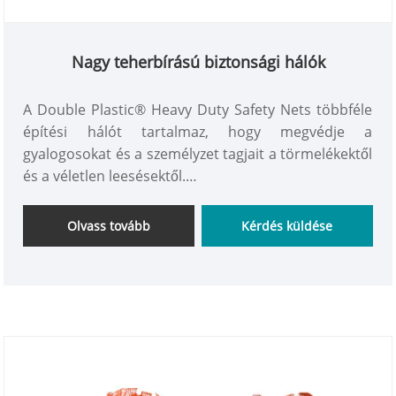
Nagy teherbírású biztonsági hálók
A Double Plastic® Heavy Duty Safety Nets többféle
építési hálót tartalmaz, hogy megvédje a
gyalogosokat és a személyzet tagjait a törmelékektől
és a véletlen leesésektől.
olyan egyedi biztonsági megoldásokra
Olvass tovább
Kérdés küldése
specializálódott, amelyek megfelelnek a
legmagasabb minőségi követelményeknek, valamint
minden iparági előírásnak. A Double Plastic®
Industrial Netting Safety Mesh védőhálóinkkal védi
dolgozóit és a munkahelye körül élő személyeket a
veszélyes területektől, a veszélyes lehulló
törmelékektől, szerszámoktól és berendezésektől.