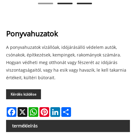
Ponyvahuzatok
A ponyvahuzatok vízállóak, időjárásálló védelem autók,
csónakok, építkezések, kempingek, rakományok számára.
Hogyan védheti meg otthonát vagy fészerét az időjárás
viszontagságaitól, vagy ha esik vagy havazik, le kell takarnia
értékeit, kültéri bútorait.
Kérdés küldése
Facebook
X
WhatsApp
Pinterest
LinkedIn
Share
termékleírás