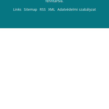
fenntartva.
Links
Sitemap
RSS
XML
Adatvédelmi szabályzat