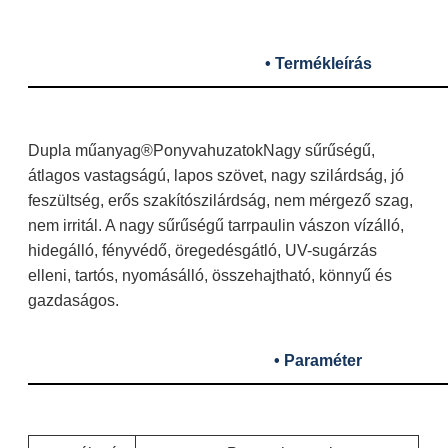
• Termékleírás
Dupla műanyag®
Ponyvahuzatok
Nagy sűrűségű,
átlagos vastagságú, lapos szövet, nagy szilárdság, jó
feszültség, erős szakítószilárdság, nem mérgező szag,
nem irritál. A nagy sűrűségű tarrpaulin vászon vízálló,
hidegálló, fényvédő, öregedésgátló, UV-sugárzás
elleni, tartós, nyomásálló, összehajtható, könnyű és
gazdaságos.
• Paraméter