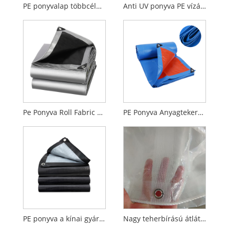
PE ponyvalap többcélú közepes súlyú vízálló nagy teherbírású szélálló PE ponyva
Anti UV ponyva PE vízálló teherautó rakományburkolat pe ponyva
Pe Ponyva Roll Fabric Poly Finished Sheets HDPE Ponyva
PE Ponyva Anyagtekercsek
PE ponyva a kínai gyártóktól
Nagy teherbírású átlátszó PE ponyva