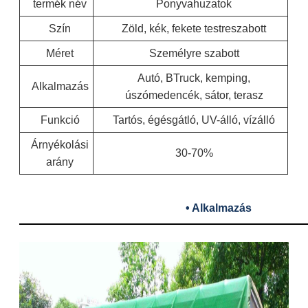
termék név
Ponyvahuzatok
Szín
Zöld, kék, fekete testreszabott
Méret
Személyre szabott
Autó, BTruck, kemping,
Alkalmazás
úszómedencék, sátor, terasz
Funkció
Tartós, égésgátló, UV-álló, vízálló
Árnyékolási
30-70%
arány
• Alkalmazás