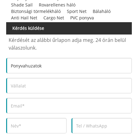
Shade Sail
Rovarellenes háló
Biztonsági törmelékháló
Sport Net
Bálaháló
Anti Hail Net
Cargo Net
PVC ponyva
Kérdés küldése
Kérdését az alábbi űrlapon adja meg. 24 órán belül
válaszolunk.