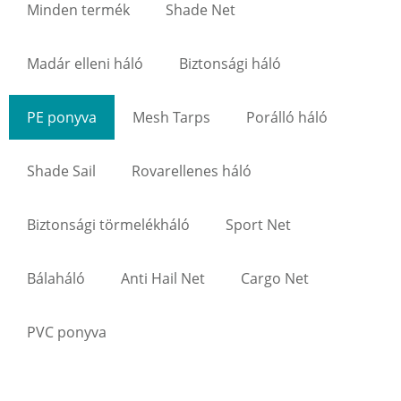
Minden termék
Shade Net
Madár elleni háló
Biztonsági háló
PE ponyva
Mesh Tarps
Porálló háló
Shade Sail
Rovarellenes háló
Biztonsági törmelékháló
Sport Net
Bálaháló
Anti Hail Net
Cargo Net
PVC ponyva