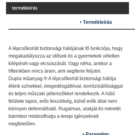
termékleírás
• Termékleírás
A lépcsőkorlát biztonsági hálójának fő funkciója, hogy
megakadályozza az idősek és a gyermekek véletlen
kilépését vagy elcsúszását. Vagy néha, amikor a
lifteinkben nincs áram, ami segítene feljutni.
Dupla műanyag ® A lépcsőkorlát biztonsági hálója
élénk színekkel, öregedésgátlóval, korrózióállósággal
és teljes műszaki jellemzőkkel rendelkezik. A háló
felülete lapos, erős feszültség, külső erők által nem
könnyen deformálható. Rugalmas, alakját és méretét
bármikor módosíthatja a terepi igényeknek
megfelelően.
• Paraméter