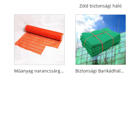
Zöld biztonsági háló
Műanyag narancssárga építési biztonsági barikádháló
Biztonsági Barikádháló állványzatokhoz