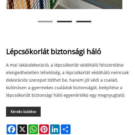
Lépcsőkorlát biztonsági háló
A mai lakásdekoráció, a lépcsőkorlát védőháló felszerelése
elengedhetetlen lehetőség, a lépcsőkorlát védőháló nemcsak
dekorációs szerepet tölthet be, hanem jól védi a család,
különösen a gyermekes családok biztonságát, beépítése a
lépcsőkorlát biztonsági háló egyenértékű egy megnyugtató.
Kérdés küldése
Facebook
X
WhatsApp
Pinterest
LinkedIn
Share