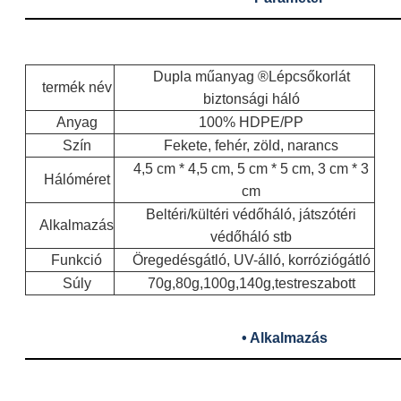
Dupla műanyag ®
Lépcsőkorlát
termék név
biztonsági háló
Anyag
100% HDPE/PP
Szín
Fekete, fehér, zöld, narancs
4,5 cm * 4,5 cm, 5 cm * 5 cm, 3 cm * 3
Hálóméret
cm
Beltéri/kültéri védőháló, játszótéri
Alkalmazás
védőháló stb
Funkció
Öregedésgátló, UV-álló, korróziógátló
Súly
70g,80g,100g,140g,testreszabott
• Alkalmazás