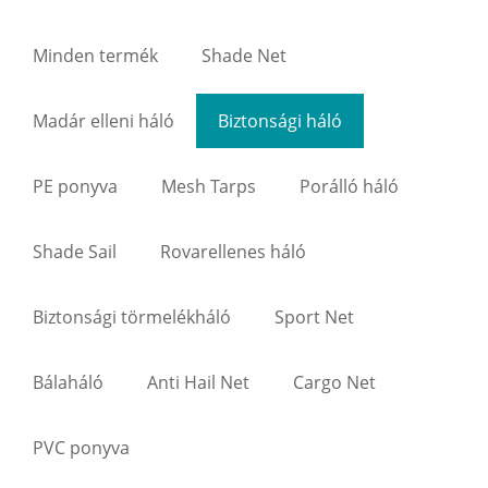
Minden termék
Shade Net
Madár elleni háló
Biztonsági háló
PE ponyva
Mesh Tarps
Porálló háló
Shade Sail
Rovarellenes háló
Biztonsági törmelékháló
Sport Net
Bálaháló
Anti Hail Net
Cargo Net
PVC ponyva