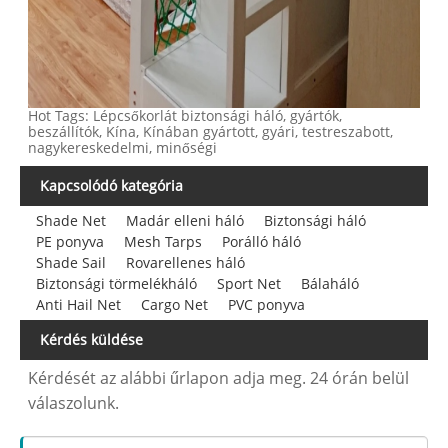
Hot Tags: Lépcsőkorlát biztonsági háló, gyártók,
beszállítók, Kína, Kínában gyártott, gyári, testreszabott,
nagykereskedelmi, minőségi
Kapcsolódó kategória
Shade Net
Madár elleni háló
Biztonsági háló
PE ponyva
Mesh Tarps
Porálló háló
Shade Sail
Rovarellenes háló
Biztonsági törmelékháló
Sport Net
Bálaháló
Anti Hail Net
Cargo Net
PVC ponyva
Kérdés küldése
Kérdését az alábbi űrlapon adja meg. 24 órán belül
válaszolunk.