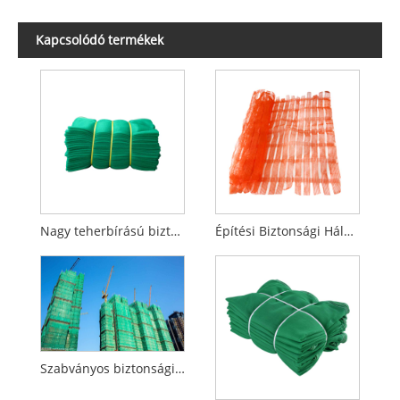
Kapcsolódó termékek
Nagy teherbírású biztonsági hálók
Építési Biztonsági Háló építéshez
Szabványos biztonsági háló