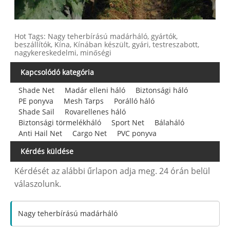
Hot Tags: Nagy teherbírású madárháló, gyártók,
beszállítók, Kína, Kínában készült, gyári, testreszabott,
nagykereskedelmi, minőségi
Kapcsolódó kategória
Shade Net
Madár elleni háló
Biztonsági háló
PE ponyva
Mesh Tarps
Porálló háló
Shade Sail
Rovarellenes háló
Biztonsági törmelékháló
Sport Net
Bálaháló
Anti Hail Net
Cargo Net
PVC ponyva
Kérdés küldése
Kérdését az alábbi űrlapon adja meg. 24 órán belül
válaszolunk.