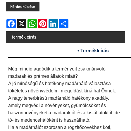
Kérdés küldése
Facebook
X
WhatsApp
Pinterest
LinkedIn
Share
termékleírás
• Termékleírás
Még mindig aggódik a terményeit zsákmányoló
madarak és prémes állatok miatt?
A jó minőségű és hatékony madárháló választása
tökéletes növényvédelmi megoldást kínálhat Önnek.
A nagy teherbírású madárháló hatékony akadály,
amely megvédi a növényeket, gyümölcsöket és
haszonnövényeket a madaraktól és a kis állatoktól, de
tó- és medencehálóként is használható.
Ha a madárhálót szorosan a rögzítőcövekhez köti,