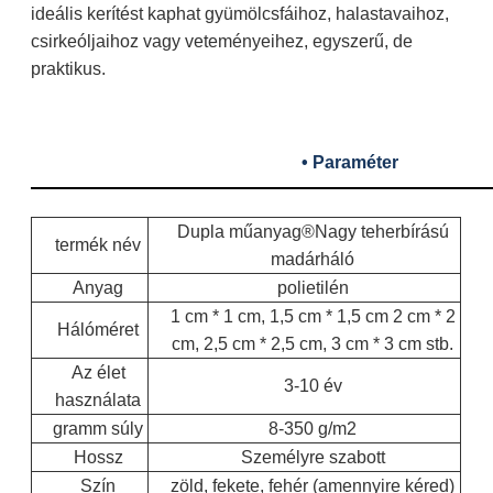
ideális kerítést kaphat gyümölcsfáihoz, halastavaihoz,
csirkeóljaihoz vagy veteményeihez, egyszerű, de
praktikus.
• Paraméter
Dupla műanyag®
Nagy teherbírású
termék név
madárháló
Anyag
polietilén
1 cm * 1 cm, 1,5 cm * 1,5 cm 2 cm * 2
Hálóméret
cm, 2,5 cm * 2,5 cm, 3 cm * 3 cm stb.
Az élet
3-10 év
használata
gramm súly
8-350 g/m2
Hossz
Személyre szabott
Szín
zöld, fekete, fehér (amennyire kéred)