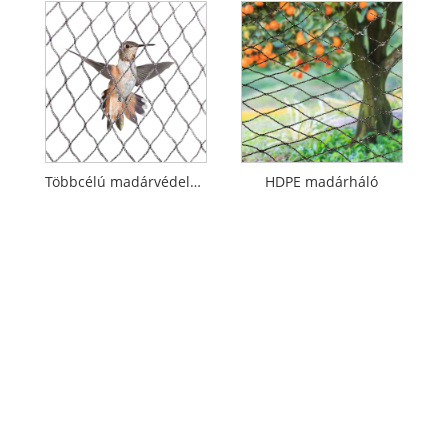
Többcélú madárvédelmi háló
HDPE madárháló