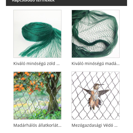
Kiváló minőségű zöld madárvédő háló terményekhez
Kiváló minőségű madárvédelmi háló Hálós madárháló madarak fogásához
Madárhálós állatkorlátok
Mezőgazdasági Védő Madárháló