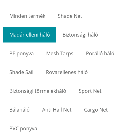
Minden termék
Shade Net
Madár elleni háló
Biztonsági háló
PE ponyva
Mesh Tarps
Porálló háló
Shade Sail
Rovarellenes háló
Biztonsági törmelékháló
Sport Net
Bálaháló
Anti Hail Net
Cargo Net
PVC ponyva