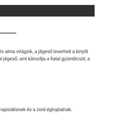
 alma virágzik, a jégeső leverheti a kinyílt
 jégeső, ami károsítja a fiatal gyümölcsöt, a
napsütésnek és a zord éghajlatnak.