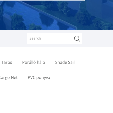
 Tarps
Porálló háló
Shade Sail
Cargo Net
PVC ponyva