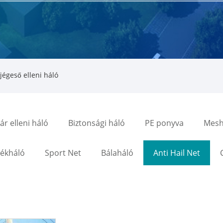
égeső elleni háló
r elleni háló
Biztonsági háló
PE ponyva
Mesh
lékháló
Sport Net
Bálaháló
Anti Hail Net