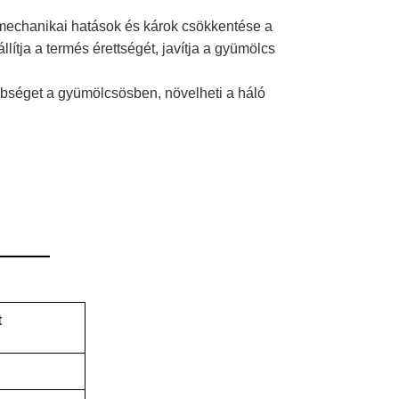
 mechanikai hatások és károk csökkentése a
ítja a termés érettségét, javítja a gyümölcs
önbséget a gyümölcsösben, növelheti a háló
t