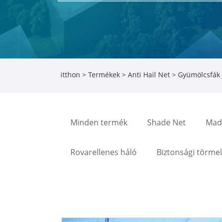
itthon
>
Termékek
>
Anti Hail Net
> Gyümölcsfák j
Minden termék
Shade Net
Madá
Rovarellenes háló
Biztonsági törme