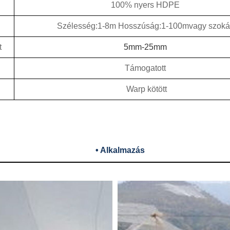
100% nyers HDPE
Szélesség:1-8m Hosszúság:1-100m
vagy szoká
t
5mm-25mm
Támogatott
Warp kötött
• Alkalmazás