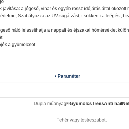
jó
avítása: a jégeső, vihar és egyéb rossz időjárás által okozott
delme; Szabályozza az UV-sugárzást, csökkenti a leégést, beáll
égeső háló lelassíthatja a nappali és éjszakai hőmérséklet kül
át
jék a gyümölcsöt
• Paraméter
Dupla műanyag®
Gyümölcs
T
rees
A
nti-hail
N
e
Fehér vagy testreszabott