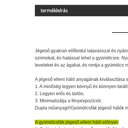
termékleírás
Jégeső gyakran előfordul la
tavasszal és nyáro
szirmokat, és hatással lehet a gyümölcsre. Nyá
leveleket és az ágakat, és rontja a gyümölcs 
A jégeső elleni háló anyagának kiválasztása
1. A minőség legyen könnyű és könnyen beállí
2. Legyen erős és tartós.
3. Minimalizálja a fényexpozíciót.
Dupla műanyag®Gyümölcsfák jégeső hálók minő
A gyümölcsfák jégeső elleni háló előnyei: