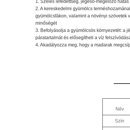
1. Széles lefedettség, jégeső-megelőző hatás 
2. A kereskedelmi gyümölcs terméshozamának j
gyümölcsfákon, valamint a növényi szövetek vé
minőségét
3. Befolyásolja a gyümölcsös környezetét: a j
páratartalmát és elősegítheti a víz felszívódás
4. Akadályozza meg, hogy a madarak megcsíp
Név
Szín