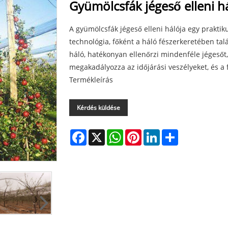
Gyümölcsfák jégeső elleni h
A gyümölcsfák jégeső elleni hálója egy prakti
technológia, főként a háló fészerkeretében talá
háló, hatékonyan ellenőrzi mindenféle jégesőt, 
megakadályozza az időjárási veszélyeket, és a
Termékleírás
Kérdés küldése
Facebook
X
WhatsApp
Pinterest
LinkedIn
Share