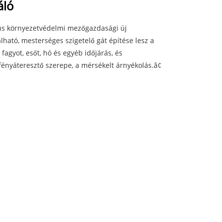
áló
kus környezetvédelmi mezőgazdasági új
lható, mesterséges szigetelő gát építése lesz a
fagyot, esőt, hó és egyéb időjárás, és
 fényáteresztő szerepe, a mérsékelt árnyékolás.â¢