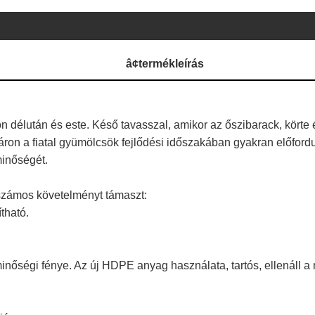
â¢
termékleírás
n délután és este. Késő tavasszal, amikor az őszibarack, körte és
ron a fiatal gyümölcsök fejlődési időszakában gyakran előfordul
minőségét.
 számos követelményt támaszt:
tható.
ségi fénye. Az új HDPE anyag használata, tartós, ellenáll a 