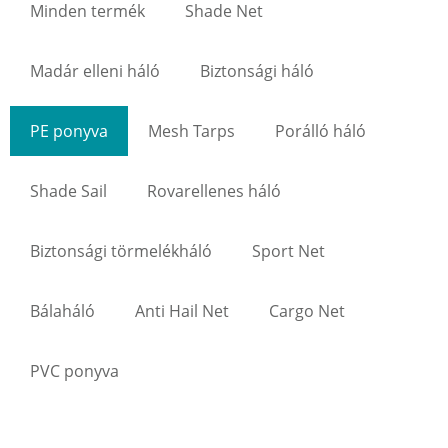
Minden termék
Shade Net
Madár elleni háló
Biztonsági háló
PE ponyva
Mesh Tarps
Porálló háló
Shade Sail
Rovarellenes háló
Biztonsági törmelékháló
Sport Net
Bálaháló
Anti Hail Net
Cargo Net
PVC ponyva