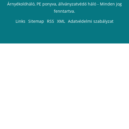
Árnyékolóháló, PE ponyva, állványzatvédő háló - Minden jog
fenntartva.
Links
Sitemap
RSS
XML
Adatvédelmi szabályzat