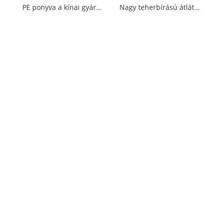
PE ponyva a kínai gyártóktól
Nagy teherbírású átlátszó PE ponyva