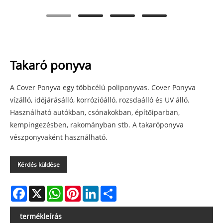
Takaró ponyva
A Cover Ponyva egy többcélú poliponyvas. Cover Ponyva
vízálló, időjárásálló, korrózióálló, rozsdaálló és UV álló.
Használható autókban, csónakokban, építőiparban,
kempingezésben, rakományban stb. A takaróponyva
vészponyvaként használható.
Kérdés küldése
Facebook
X
WhatsApp
Pinterest
LinkedIn
Share
termékleírás