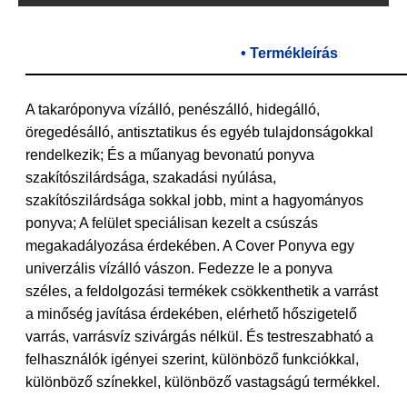
• Termékleírás
A takaróponyva vízálló, penészálló, hidegálló,
öregedésálló, antisztatikus és egyéb tulajdonságokkal
rendelkezik; És a műanyag bevonatú ponyva
szakítószilárdsága, szakadási nyúlása,
szakítószilárdsága sokkal jobb, mint a hagyományos
ponyva; A felület speciálisan kezelt a csúszás
megakadályozása érdekében. A Cover Ponyva egy
univerzális vízálló vászon. Fedezze le a ponyva
széles, a feldolgozási termékek csökkenthetik a varrást
a minőség javítása érdekében, elérhető hőszigetelő
varrás, varrásvíz szivárgás nélkül. És testreszabható a
felhasználók igényei szerint, különböző funkciókkal,
különböző színekkel, különböző vastagságú termékkel.