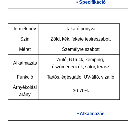
• Specifikáció
termék név
Takaró ponyva
Szín
Zöld, kék, fekete testreszabott
Méret
Személyre szabott
Autó, BTruck, kemping,
Alkalmazás
úszómedencék, sátor, terasz
Funkció
Tartós, égésgátló, UV-álló, vízálló
Árnyékolási
30-70%
arány
• Alkalmazás