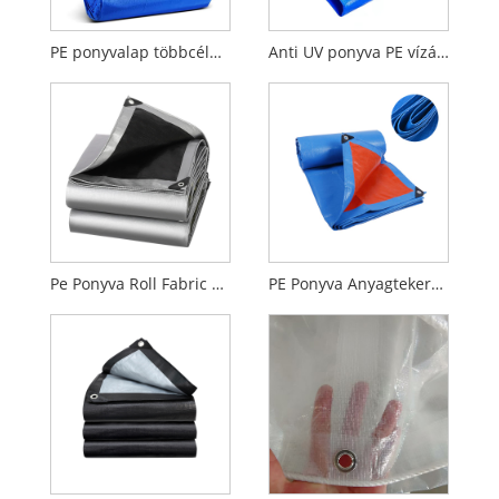
PE ponyvalap többcélú közepes súlyú vízálló nagy teherbírású szélálló PE ponyva
Anti UV ponyva PE vízálló teherautó rakományburkolat pe ponyva
Pe Ponyva Roll Fabric Poly Finished Sheets HDPE Ponyva
PE Ponyva Anyagtekercsek