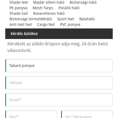
Shade Net
Madár elleni háló
Biztonsági háló
PE ponyva
Mesh Tarps
Porálló háló
Shade Sail
Rovarellenes háló
Biztonsági törmelékháló
Sport Net
Bálaháló
Anti Hail Net
Cargo Net
PVC ponyva
Kérdés küldése
Kérdését az alábbi űrlapon adja meg. 24 órán belül
válaszolunk.