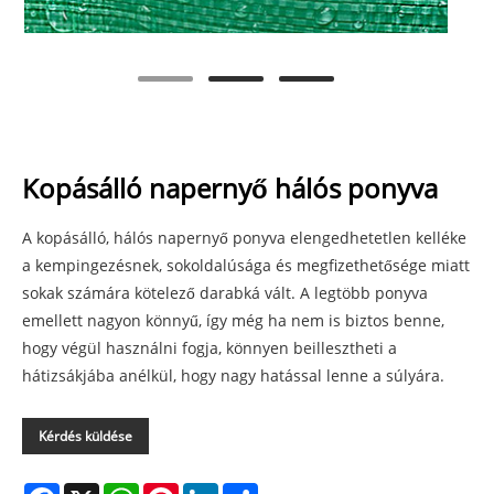
Kopásálló napernyő hálós ponyva
A kopásálló, hálós napernyő ponyva elengedhetetlen kelléke
a kempingezésnek, sokoldalúsága és megfizethetősége miatt
sokak számára kötelező darabká vált. A legtöbb ponyva
emellett nagyon könnyű, így még ha nem is biztos benne,
hogy végül használni fogja, könnyen beillesztheti a
hátizsákjába anélkül, hogy nagy hatással lenne a súlyára.
Kérdés küldése
Facebook
X
WhatsApp
Pinterest
LinkedIn
Share