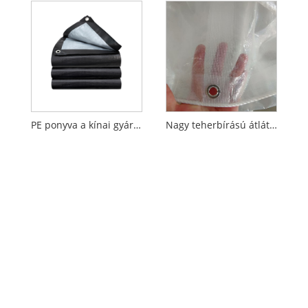
PE ponyva a kínai gyártóktól
Nagy teherbírású átlátszó PE ponyva