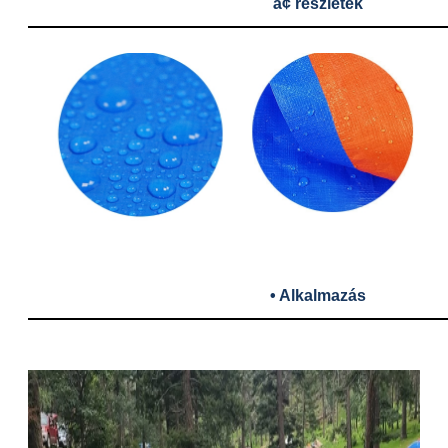
â¢ részletek
• Alkalmazás