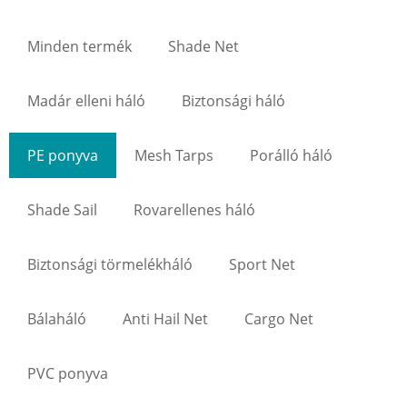
Minden termék
Shade Net
Madár elleni háló
Biztonsági háló
PE ponyva
Mesh Tarps
Porálló háló
Shade Sail
Rovarellenes háló
Biztonsági törmelékháló
Sport Net
Bálaháló
Anti Hail Net
Cargo Net
PVC ponyva