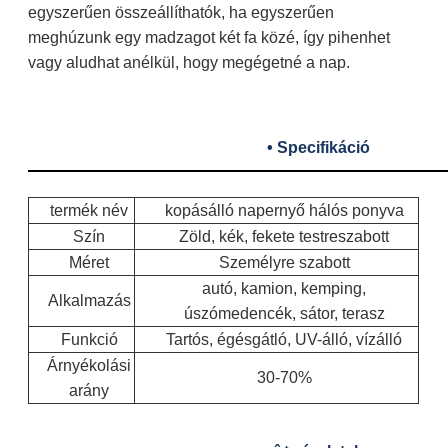
egyszerűen összeállíthatók, ha egyszerűen
meghúzunk egy madzagot két fa közé, így pihenhet
vagy aludhat anélkül, hogy megégetné a nap.
• Specifikáció
termék név
kopásálló napernyő hálós ponyva
Szín
Zöld, kék, fekete testreszabott
Méret
Személyre szabott
autó, kamion, kemping,
Alkalmazás
úszómedencék, sátor, terasz
Funkció
Tartós, égésgátló, UV-álló, vízálló
Árnyékolási
30-70%
arány