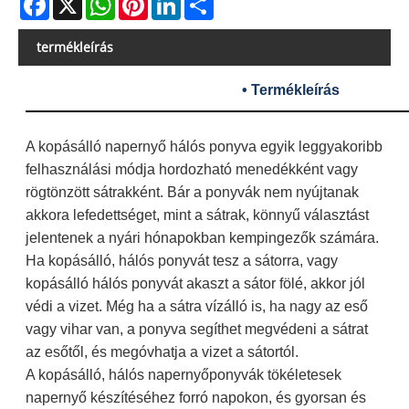
termékleírás
• Termékleírás
A kopásálló napernyő hálós ponyva egyik leggyakoribb
felhasználási módja hordozható menedékként vagy
rögtönzött sátrakként. Bár a ponyvák nem nyújtanak
akkora lefedettséget, mint a sátrak, könnyű választást
jelentenek a nyári hónapokban kempingezők számára.
Ha kopásálló, hálós ponyvát tesz a sátorra, vagy
kopásálló hálós ponyvát akaszt a sátor fölé, akkor jól
védi a vizet. Még ha a sátra vízálló is, ha nagy az eső
vagy vihar van, a ponyva segíthet megvédeni a sátrat
az esőtől, és megóvhatja a vizet a sátortól.
A kopásálló, hálós napernyőponyvák tökéletesek
napernyő készítéséhez forró napokon, és gyorsan és