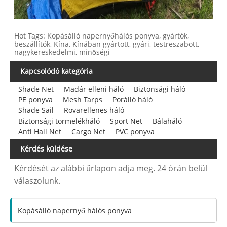
Hot Tags: Kopásálló napernyőhálós ponyva, gyártók,
beszállítók, Kína, Kínában gyártott, gyári, testreszabott,
nagykereskedelmi, minőségi
Kapcsolódó kategória
Shade Net
Madár elleni háló
Biztonsági háló
PE ponyva
Mesh Tarps
Porálló háló
Shade Sail
Rovarellenes háló
Biztonsági törmelékháló
Sport Net
Bálaháló
Anti Hail Net
Cargo Net
PVC ponyva
Kérdés küldése
Kérdését az alábbi űrlapon adja meg. 24 órán belül
válaszolunk.