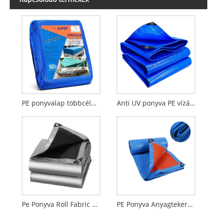
PE ponyvalap többcélú közepes súlyú vízálló nagy teherbírású szélálló PE ponyva
Anti UV ponyva PE vízálló teherautó rakományburkolat pe ponyva
Pe Ponyva Roll Fabric Poly Finished Sheets HDPE Ponyva
PE Ponyva Anyagtekercsek